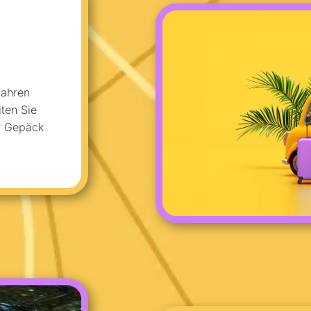
fahren
iten Sie
ür Gepäck